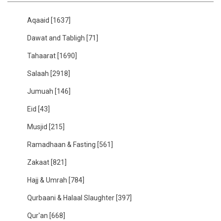
Aqaaid
[1637]
Dawat and Tabligh
[71]
Tahaarat
[1690]
Salaah
[2918]
Jumuah
[146]
Eid
[43]
Musjid
[215]
Ramadhaan & Fasting
[561]
Zakaat
[821]
Hajj & Umrah
[784]
Qurbaani & Halaal Slaughter
[397]
Qur'an
[668]