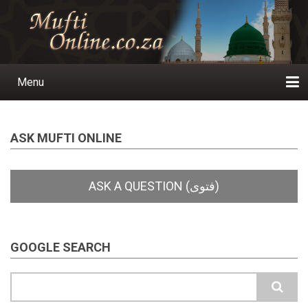
Skip
to
main
content
Menu
Main
navigation
Home
Ask a Question
Subscribe
Ihyaauddeen.co.za
Ihyaaussunnah.com
Al-Islaam.co.za
About us
Publications
ASK MUFTI ONLINE
GOOGLE SEARCH
Search