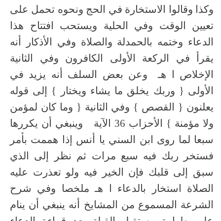
وكذا وقالوا الاستخارة في الحج ونحوه تحمل على
تعيين الوقت وفي الحلية ويستحب افتتاح هذا
الدعاء وختمه بالحمدلة والصلاة وفي الأذكار أنه
يقرأ في الركعة الأولى الكافرون وفي الثانية
الإخلاص ا هـ وعن بعض السلف أنه يزيد في
الأولى { وربك يخلق ما يشاء ويختار } إلى قوله
يعلنون { القصص } وفي الثانية { وما كان لمؤمن
ولا مؤمنة } الأحزاب 36 الآية وينبغي أن يكررها
سبعا لما روى ابن السني يا أنس إذا هممت بأمر
فستخر ربك فيه سبع مرات ثم نظر إلى الذي
سبق إلى قلبك فإن الخير فيه ولو تعذرت عليه
الصلاة استخار بالدعاء ا هـ ملخصا وفي شرح
الشرعة المسموع من المشايخ أنه ينبغي أن ينام
على طهارة مستقبل القبلة بعد قراءة الدعاء