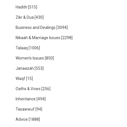
Hadith
[515]
Zikr & Dua
[430]
Business and Dealings
[3094]
Nikaah & Marriage Issues
[2298]
Talaaq
[1006]
Women's Issues
[850]
Janaazah
[553]
Waqf
[15]
Oaths & Vows
[256]
Inheritance
[494]
Tasawwuf
[94]
Advice
[1888]