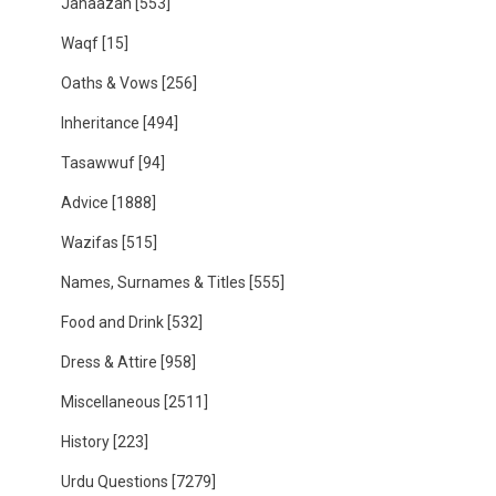
Janaazah
[553]
Waqf
[15]
Oaths & Vows
[256]
Inheritance
[494]
Tasawwuf
[94]
Advice
[1888]
Wazifas
[515]
Names, Surnames & Titles
[555]
Food and Drink
[532]
Dress & Attire
[958]
Miscellaneous
[2511]
History
[223]
Urdu Questions
[7279]