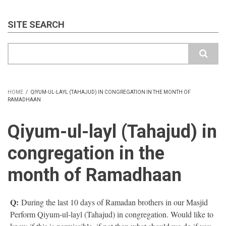
SITE SEARCH
Search
HOME
/
QIYUM-UL-LAYL (TAHAJUD) IN CONGREGATION IN THE MONTH OF
RAMADHAAN
BREADCRUMB
Qiyum-ul-layl (Tahajud) in
congregation in the
month of Ramadhaan
Q:
During the last 10 days of Ramadan brothers in our Masjid
Perform Qiyum-ul-layl (Tahajud) in congregation. Would like to