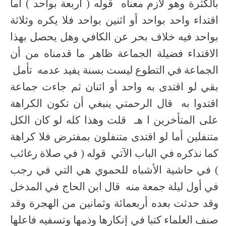
بالكثرة وهو لازم معناه قوله ( أربعة بواحد ) أما
اقتداء واحد بواحد أو اثنين بواحد فلا يكره وثلاثة
بواحد فيه خلاف بحر عن الكافي وهل يحصل بهذا
الاقتداء فضيلة الجماعة ظاهر ما قدمناه من أن
الجماعة في التطوع ليست بسنة يفيد عدمه تأمل
بقي لو اقتدى به واحد أو اثنان ثم جاءت جماعة
اقتدوا به قال الرحمتي ينبغي أن تكون الكراهة
على المتأخرين ا هـ قلت وهذا كله لو كان الكل
متنفلين أما لو اقتدى متنفلون بمفترض فلا كراهة
كما نذكره في الباب الآتي قوله ( في صلاة رغائب
) في حاشية الأشباه للحموي هي التي في رجب
في أول ليلة جمعة منه قال ابن الحاج في المدخل
وقد حدثت بعده أربعمائة وثمانين من الهجرة وقد
صنف العلماء كتبا في إنكارها وذمها وتسفيه فاعلها