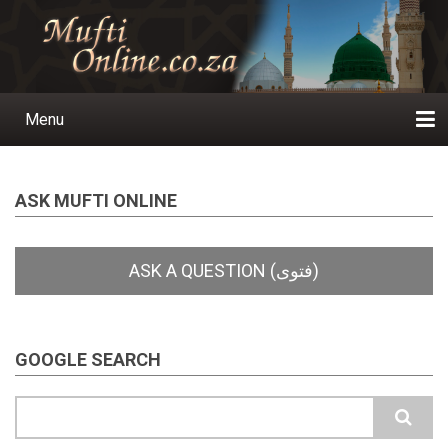
Skip
to
main
content
Menu
Main
navigation
Home
Ask a Question
Subscribe
Ihyaauddeen.co.za
Ihyaaussunnah.com
Al-Islaam.co.za
About us
Publications
ASK MUFTI ONLINE
GOOGLE SEARCH
Search