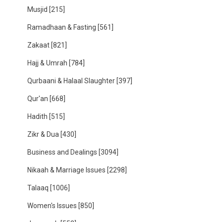
Musjid
[215]
Ramadhaan & Fasting
[561]
Zakaat
[821]
Hajj & Umrah
[784]
Qurbaani & Halaal Slaughter
[397]
Qur'an
[668]
Hadith
[515]
Zikr & Dua
[430]
Business and Dealings
[3094]
Nikaah & Marriage Issues
[2298]
Talaaq
[1006]
Women's Issues
[850]