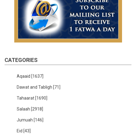
CATEGORIES
Aqaaid
[1637]
Dawat and Tabligh
[71]
Tahaarat
[1690]
Salaah
[2918]
Jumuah
[146]
Eid
[43]