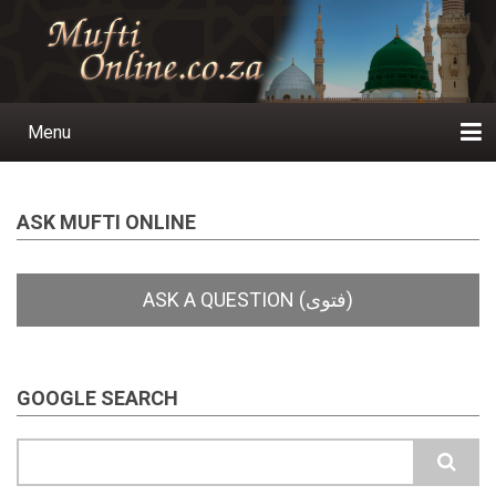
Skip
to
main
content
Menu
Main
navigation
Home
Ask a Question
Subscribe
Ihyaauddeen.co.za
Ihyaaussunnah.com
Al-Islaam.co.za
About us
Publications
ASK MUFTI ONLINE
GOOGLE SEARCH
Search