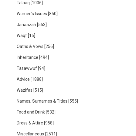
Talaaq
[1006]
Women's Issues
[850]
Janaazah
[553]
Waqf
[15]
Oaths & Vows
[256]
Inheritance
[494]
Tasawwuf
[94]
Advice
[1888]
Wazifas
[515]
Names, Surnames & Titles
[555]
Food and Drink
[532]
Dress & Attire
[958]
Miscellaneous
[2511]