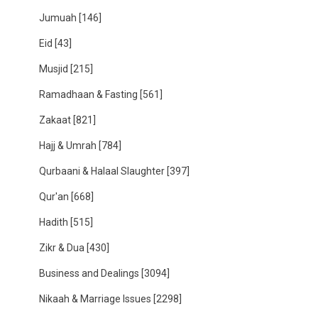
Jumuah
[146]
Eid
[43]
Musjid
[215]
Ramadhaan & Fasting
[561]
Zakaat
[821]
Hajj & Umrah
[784]
Qurbaani & Halaal Slaughter
[397]
Qur'an
[668]
Hadith
[515]
Zikr & Dua
[430]
Business and Dealings
[3094]
Nikaah & Marriage Issues
[2298]