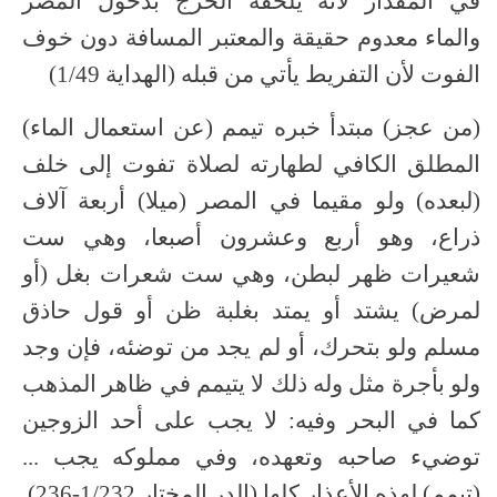
في المقدار لأنه يلحقه الحرج بدخول المصر
والماء معدوم حقيقة والمعتبر المسافة دون خوف
الفوت لأن التفريط يأتي من قبله (الهداية 1/49)
(من عجز) مبتدأ خبره تيمم (عن استعمال الماء)
المطلق الكافي لطهارته لصلاة تفوت إلى خلف
(لبعده) ولو مقيما في المصر (ميلا) أربعة آلاف
ذراع، وهو أربع وعشرون أصبعا، وهي ست
شعيرات ظهر لبطن، وهي ست شعرات بغل (أو
لمرض) يشتد أو يمتد بغلبة ظن أو قول حاذق
مسلم ولو بتحرك، أو لم يجد من توضئه، فإن وجد
ولو بأجرة مثل وله ذلك لا يتيمم في ظاهر المذهب
كما في البحر وفيه: لا يجب على أحد الزوجين
توضيء صاحبه وتعهده، وفي مملوكه يجب ...
(تيمم) لهذه الأعذار كلها.(الدر المختار 1/232-236)