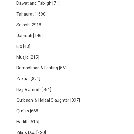
Dawat and Tabligh
[71]
Tahaarat
[1690]
Salaah
[2918]
Jumuah
[146]
Eid
[43]
Musjid
[215]
Ramadhaan & Fasting
[561]
Zakaat
[821]
Hajj & Umrah
[784]
Qurbaani & Halaal Slaughter
[397]
Qur'an
[668]
Hadith
[515]
Zikr & Dua
[430]