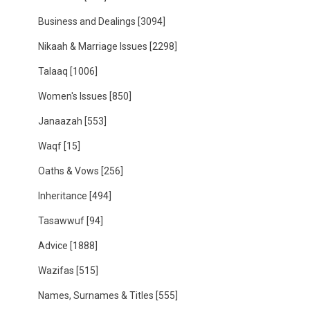
Business and Dealings
[3094]
Nikaah & Marriage Issues
[2298]
Talaaq
[1006]
Women's Issues
[850]
Janaazah
[553]
Waqf
[15]
Oaths & Vows
[256]
Inheritance
[494]
Tasawwuf
[94]
Advice
[1888]
Wazifas
[515]
Names, Surnames & Titles
[555]