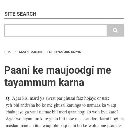
SITE SEARCH
Search
HOME
/
PAANI KE MAUJOODGI ME TAYAMMUM KARNA
BREADCRUMB
Paani ke maujoodgi me
tayammum karna
Q:
Agar kisi mard ya awrat par ghusal farz hojaye or usse
yeh bhi andesha ho ke me ghusal karunga to namaaz ka waqt
chala jaye ga yani namaz bhi meri qaza hogi ab woh kya kare?
Ager wo tayamum kare ga to bhi usse najaasat door karni hogi na
maslan mani ab itna waqt bhi baqi nahi ho ke woh apne jisam se