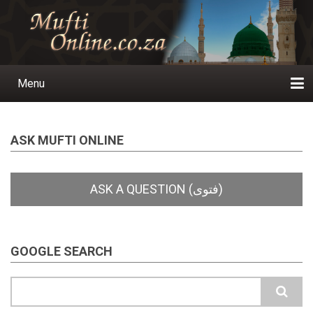
Skip
to
main
content
Menu
Main
navigation
Home
Ask a Question
Subscribe
Ihyaauddeen.co.za
Ihyaaussunnah.com
Al-Islaam.co.za
About us
Publications
ASK MUFTI ONLINE
GOOGLE SEARCH
Search