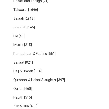
Dawat and Tabligh
[71]
Tahaarat
[1690]
Salaah
[2918]
Jumuah
[146]
Eid
[43]
Musjid
[215]
Ramadhaan & Fasting
[561]
Zakaat
[821]
Hajj & Umrah
[784]
Qurbaani & Halaal Slaughter
[397]
Qur'an
[668]
Hadith
[515]
Zikr & Dua
[430]