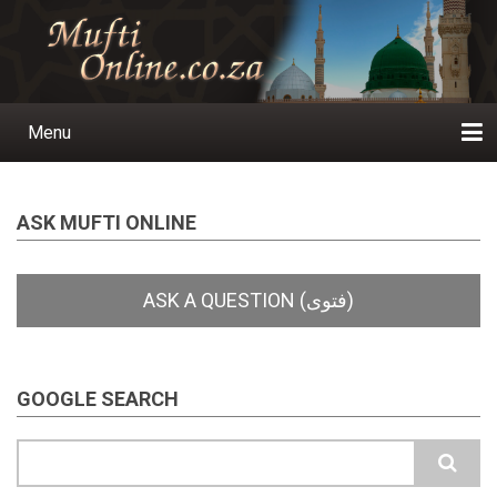
Skip
to
main
content
Menu
Main
navigation
Home
Ask a Question
Subscribe
Ihyaauddeen.co.za
Ihyaaussunnah.com
Al-Islaam.co.za
About us
Publications
ASK MUFTI ONLINE
GOOGLE SEARCH
Search