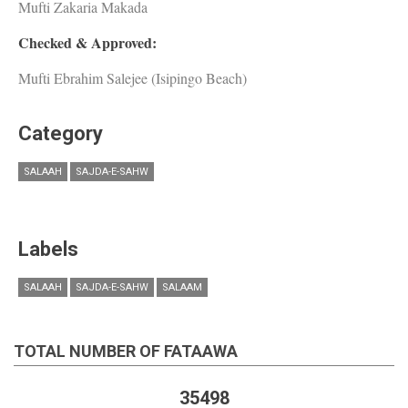
Mufti Zakaria Makada
Checked & Approved:
Mufti Ebrahim Salejee (Isipingo Beach)
Category
SALAAH
SAJDA-E-SAHW
Labels
SALAAH
SAJDA-E-SAHW
SALAAM
TOTAL NUMBER OF FATAAWA
35498