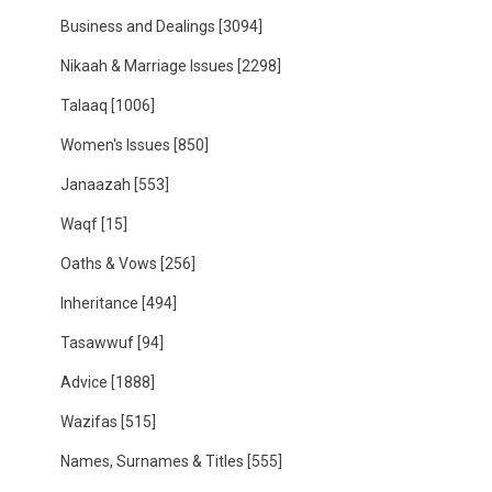
Business and Dealings
[3094]
Nikaah & Marriage Issues
[2298]
Talaaq
[1006]
Women's Issues
[850]
Janaazah
[553]
Waqf
[15]
Oaths & Vows
[256]
Inheritance
[494]
Tasawwuf
[94]
Advice
[1888]
Wazifas
[515]
Names, Surnames & Titles
[555]