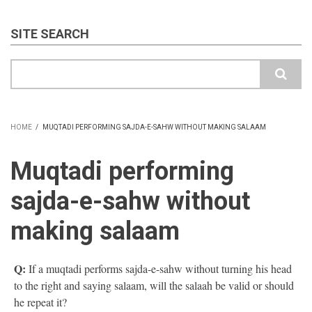
SITE SEARCH
Search
HOME
/
MUQTADI PERFORMING SAJDA-E-SAHW WITHOUT MAKING SALAAM
BREADCRUMB
Muqtadi performing
sajda-e-sahw without
making salaam
Q:
If a muqtadi performs sajda-e-sahw without turning his head
to the right and saying salaam, will the salaah be valid or should
he repeat it?