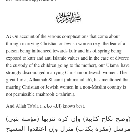
A:
On account of the serious complications that come about
through marrying Christian or Jewish women (e.g. the fear of a
person being influenced towards kufr and his offspring being
exposed to kufr and anti Islamic values and in the case of divorce
the custody of the children going to the mother), our Ulama' have
strongly discouraged marrying Christian or Jewish women. The
great Jurist, Allaamah Shaami (rahimahullah), has mentioned that
marring Christian or Jewish women in a non-Muslim country is
not permissible (mahrooh-e-tahrimi).
And Allah Ta'ala (الله تعالى) knows best.
(وصح نكاح كتابية) وإن كره تنزيها (مؤمنة بنبي)
مرسل (مقرة بكتاب) منزل وإن اعتقدوا المسيح