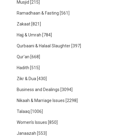
Musjid
[215]
Ramadhaan & Fasting
[561]
Zakaat
[821]
Hajj & Umrah
[784]
Qurbaani & Halaal Slaughter
[397]
Qur'an
[668]
Hadith
[515]
Zikr & Dua
[430]
Business and Dealings
[3094]
Nikaah & Marriage Issues
[2298]
Talaaq
[1006]
Women's Issues
[850]
Janaazah
[553]