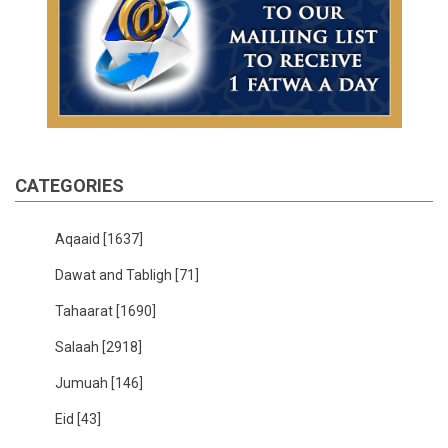
CATEGORIES
Aqaaid
[1637]
Dawat and Tabligh
[71]
Tahaarat
[1690]
Salaah
[2918]
Jumuah
[146]
Eid
[43]