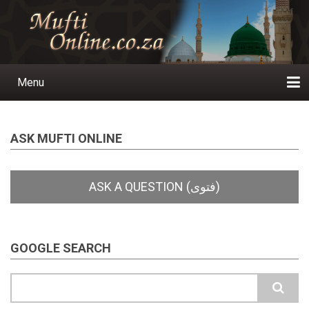
Skip
to
main
content
Menu
Main
navigation
Home
Ask a Question
Subscribe
Ihyaauddeen.co.za
Ihyaaussunnah.com
Al-Islaam.co.za
About us
Publications
ASK MUFTI ONLINE
GOOGLE SEARCH
Search