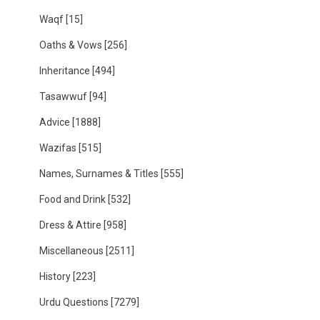
Waqf
[15]
Oaths & Vows
[256]
Inheritance
[494]
Tasawwuf
[94]
Advice
[1888]
Wazifas
[515]
Names, Surnames & Titles
[555]
Food and Drink
[532]
Dress & Attire
[958]
Miscellaneous
[2511]
History
[223]
Urdu Questions
[7279]