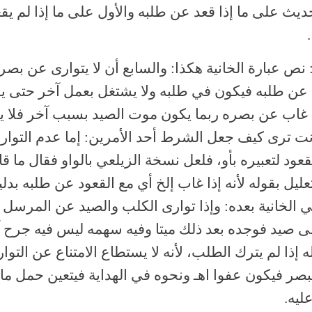
ديث على ما إذا قعد عن طلبه والأول على ما إذا لم يقع
نص عبارة الخانية هكذا: والسابع أن لا يتوارى عن بصره
د عن طلبه فيكون في طلبه ولا يشتغل بعمل آخر حتى ي
ذا غاب عن بصره ربما يكون موت الصيد بسبب آخر فلا 
أنت ترى كيف جعل الشرط أحد الأمرين: إما عدم التواري
عود لتعبيره بأو، فلعل نسخة الزيلعي بالواو فقال ما قا
تعليل بقوله لأنه إذا غاب إلخ أي مع القعود عن طلبه بدل
ي الخانية بعده: وإذا توارى الكلب والصيد عن المرسل أ
ى صيد فوجده بعد ذلك ميتا وفيه سهمه ليس فيه جرح 
 إذا لم يترك الطلب، لأنه لا يستطاع الامتناع عن التوا
بصر فيكون عفوا اهـ ونحوه في الهداية فيتعين حمل ما
ليه.