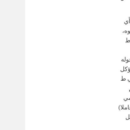
أي
ه،
ط
وله
ؤكل
ي ط
مي
ملا)
ل