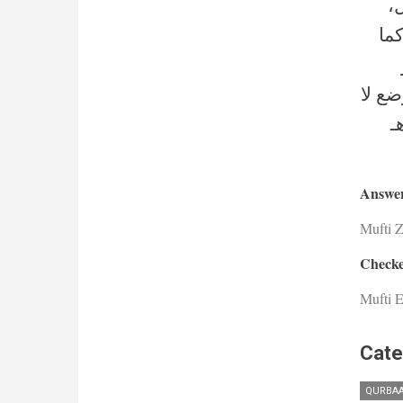
،
ما
ضع لا
ـ
Answer
Mufti 
Checke
Mufti E
Cate
QURBAA