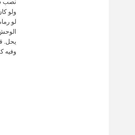
نصب شب
ولو كا
لو رماه
الوحش 
يحل. ق
وفيه كلا