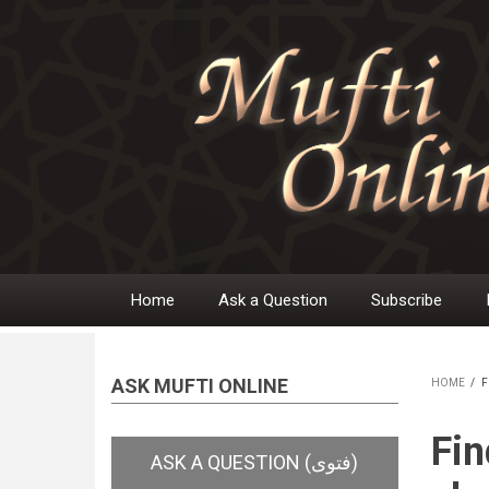
Skip
to
main
content
Home
Ask a Question
Subscribe
Main
navigation
ASK MUFTI ONLINE
HOME
/
F
BR
Fin