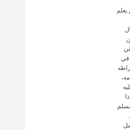
 يعلم
ال
ن
تن
 في
راطه
مه،
يه
ذا
مسلم
مل