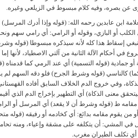
ارى عن بصره، وفيه كلام مبسوط في الزيلعي وغيره.
لامة ابن عابدين رحمه الله: (قوله وإذا أدرك المرسل) 
لكلب أو البازي، وقوله أو الرامي: أي رامي سهم ونحو
نبغي إسقاط هذا كله لأنه سيذكره مبسوطا (قوله وشر
وع في أحكام الآلة الثانية من آلتي الاصطياد، لأنها إما
 أو جمادية (قوله التسمية) أي عند الرمي كما قدمناه (ق
ما) كالناسي (قوله وشرط الجرح) فلو دقه السهم لم ي
لذكاة، وفي خروج الدم الخلاف السابق أفاده القهستان
يتحقق معنى الذكاة) أي التطهير بإخراج الدم الذي أقيم
مقامه ط (قوله وشرط أن لا يقعد) أي المرسل أو الرا
و من يقوم مقامه بدائع: أي كخادمه أو رفيقه (قوله متحا
ل في المشي: أن يتكلفه على مشقة وإعياء، ومنه تحام
 أي تكلف الطيران مغرب.