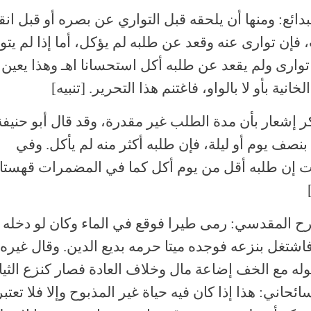
دائع: ومنها أن يلحقه قبل التواري عن بصره أو قبل ان
فإن توارى عنه وقعد عن طلبه لم يؤكل، أما إذا لم يتوا
توارى ولم يقعد عن طلبه أكل استحسانا اهـ وهذا يعين 
خانية بأو لا بالواو، فاغتنم هذا التحرير. [تنبيه]
ر إشعار بأن مدة الطلب غير مقدرة، وقد قال أبو حنيفة 
نصف يوم أو ليلة، فإن طلبه أكثر منه لم يأكل. وفي
ات إن طلبه أقل من يوم أكل كما في المضمرات قهستا
 المقدسي: رمى طيرا فوقع في الماء وكان لو دخله 
فاشتغل بنزعه فوجده ميتا حرمه بديع الدين. وقال غيره
وله مع الخف إضاعة مال وخلاف العادة فصار كنزع الثي
ائحاني: هذا إذا كان فيه حياة غير المذبوح وإلا فلا تعتبر