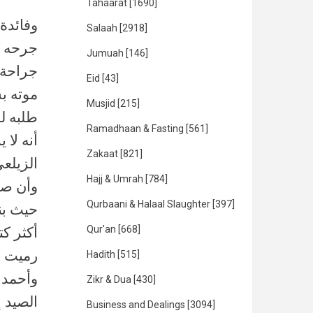
Tahaarat
[1690]
وفائدة 
Salaah
[2918]
جرحه ي
Jumuah
[146]
جراحة 
Eid
[43]
موته بس
Musjid
[215]
طلبه ل
Ramadhaan & Fasting
[561]
أنه لا
Zakaat
[821]
الزيلع
Hajj & Umrah
[784]
وأن صا
Qurbaani & Halaal Slaughter
[397]
حيث بن
Qur'an
[668]
أكثر كت
رميت س
Hadith
[515]
وأحمد و
Zikr & Dua
[430]
الصيد 
Business and Dealings
[3094]