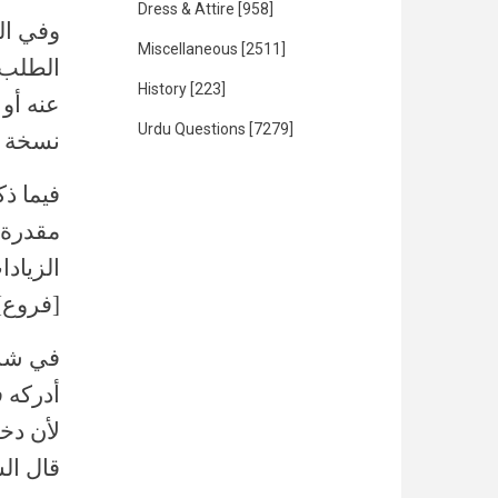
Dress & Attire
[958]
وفي الب
Miscellaneous
[2511]
الطلب، 
History
[223]
عنه أو 
Urdu Questions
[7279]
نسخة ال
فيما ذك
مقدرة ب
الزياد
[فروع]
في شرح
أدركه 
لأن دخ
قال الس