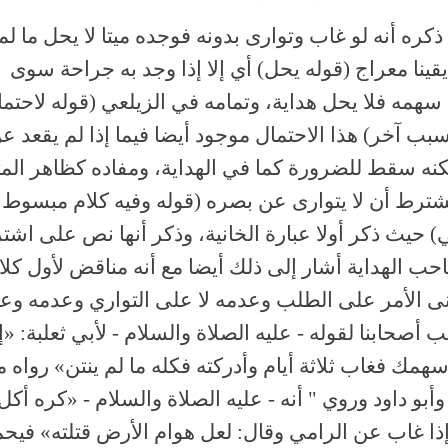
ذكره أنه لو غاب وتوارى بدونه فوجده ميتا لا يحل ما لم
قينا معراج (قوله يحل) أي إلا إذا وجد به جراحة سوى
سهمه فلا يحل هداية، وتمامه في الزيلعي (قوله لاحتم
بب آخر) هذا الاحتمال موجود أيضا فيما إذا لم يقعد ع
كنه سقط للضرورة كما في الهداية، ومفاده كظاهر الم
 يشترط أن لا يتوارى عن بصره (قوله وفيه كلام مبسوط
ي) حيث ذكر أولا عبارة الخانية، وذكر أنها نص على اشت
حب الهداية أشار إلى ذلك أيضا مع أنه مناقض لأول كلا
ى الأمر على الطلب وعدمه لا على التواري وعدمه وعل
ب أصحابنا لقوله - عليه الصلاة والسلام - لأبي ثعلبة: «إ
همك فغاب ثلاثة أيام وأدركته فكله ما لم ينتن» رواه 
أبو داود وروي " أنه - عليه الصلاة والسلام - «كره أكل
إذا غاب عن الرامي وقال: لعل هوام الأرض قتلته» فيح