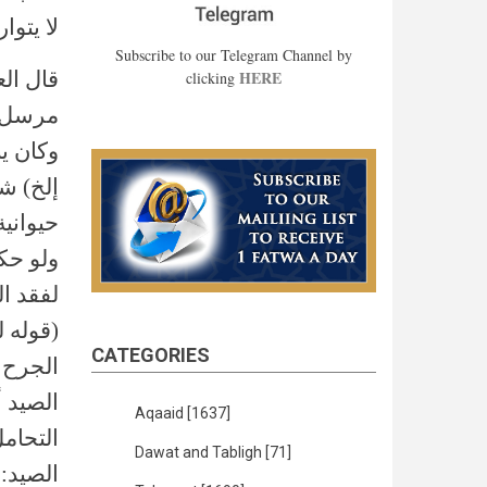
لا يتو
Subscribe to our Telegram Channel by
HERE
قال الع
clicking
مرسل ا
وكان ي
إلخ) شر
حيوانية
ولو حك
لفقد ا
(قوله ل
CATEGORIES
الجرح 
الصيد أ
Aqaaid
[1637]
التحام
Dawat and Tabligh
[71]
الصيد: