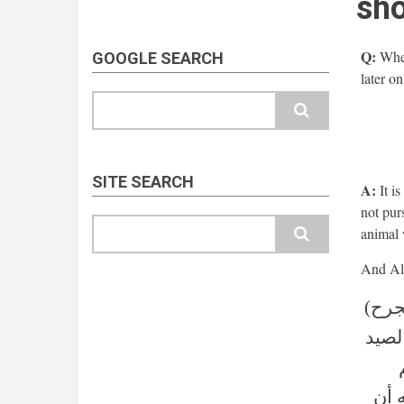
sho
Q:
When
GOOGLE SEARCH
later on
Search
SITE SEARCH
A:
It is
not purs
Search
animal 
جرح)
لصيد
 أن