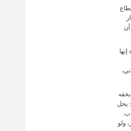
قطاع
ر
أن
إنها
ني،
بخفه
: يحل
اب.
، ولو