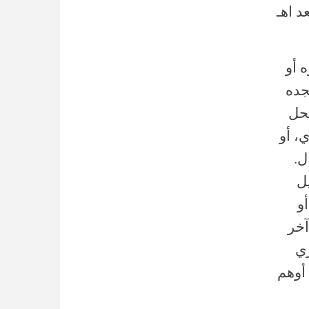
د اهـ
 أو
جده
يحل
، أو
ل.
يل
و
آخر
ري
 أوهم