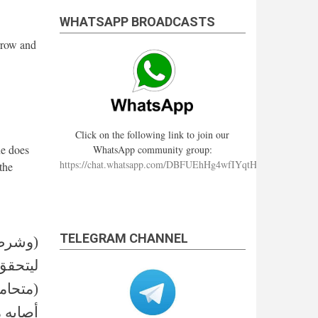
WHATSAPP BROADCASTS
rrow and
Click on the following link to join our
ne does
WhatsApp community group:
https://chat.whatsapp.com/DBFUEhHg4wfIYqtHzYhqJ7
the
TELEGRAM CHANNEL
(وشرط 
ليتحقق
(متحام
أصابه 