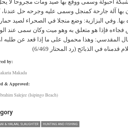
كة أحبولة وسمى ووقع بها صيد ومات مجروحا لا يحل
ن بها آلة جارحة كمنجل وسمى عليه وجرحه حل عندنا، ك
 بها. وفي البزازية: وضع منجلا في الصحراء لصيد حمار
فجاءه فإذا هو متعلق به وهو ميت وكان سمى عند الو
ال المقدسي: وهذا محمول على ما إذا قعد عن طلبه اه
م قدمناه في الذبائح (رد المحتار 6/469)
ed by:
Zakaria Makada
d & Approved:
brahim Salejee (Isipingo Beach)
gory
NI & HALAAL SLAUGHTER
HUNTING AND FISHING