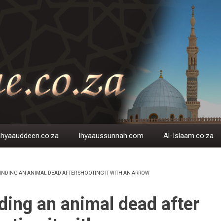
Ihyaauddeen.co.za
Ihyaaussunnah.com
Al-Islaam.co.za
INDING AN ANIMAL DEAD AFTER SHOOTING IT WITH AN ARROW
EADCRUMB
ding an animal dead after