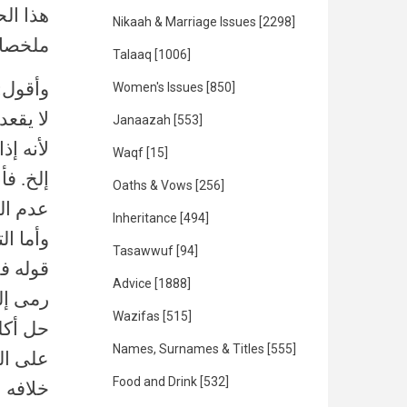
هذا الح
Nikaah & Marriage Issues
[2298]
ملخصا.
Talaaq
[1006]
وأقول: 
Women's Issues
[850]
لا يقع
Janaazah
[553]
لأنه إ
Waqf
[15]
إلخ. ف
Oaths & Vows
[256]
عدم الق
Inheritance
[494]
وأما ال
Tasawwuf
[94]
قوله ف
Advice
[1888]
رمى إل
Wazifas
[515]
حل أكله
Names, Surnames & Titles
[555]
على ال
Food and Drink
[532]
خلافه ع