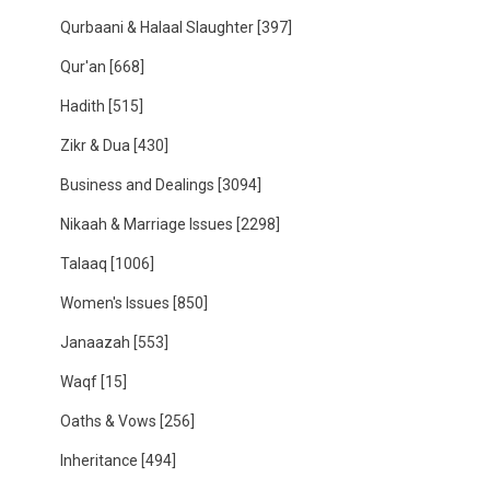
Qurbaani & Halaal Slaughter
[397]
Qur'an
[668]
Hadith
[515]
Zikr & Dua
[430]
Business and Dealings
[3094]
Nikaah & Marriage Issues
[2298]
Talaaq
[1006]
Women's Issues
[850]
Janaazah
[553]
Waqf
[15]
Oaths & Vows
[256]
Inheritance
[494]