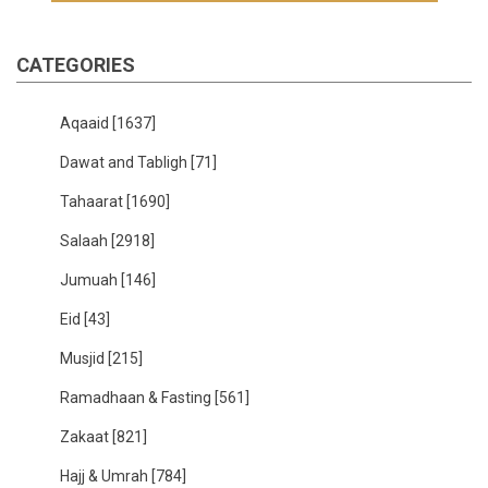
CATEGORIES
Aqaaid
[1637]
Dawat and Tabligh
[71]
Tahaarat
[1690]
Salaah
[2918]
Jumuah
[146]
Eid
[43]
Musjid
[215]
Ramadhaan & Fasting
[561]
Zakaat
[821]
Hajj & Umrah
[784]