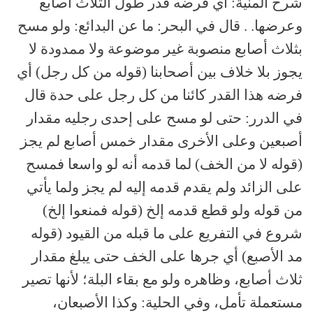
شرح المنية: أي فرضه قدر طول الثلاث أصابع
وعرضها. . قال في البحر: ما عن البدائع: ولو مسح
بثلاث أصابع منصوبة غير موضوعة ولا ممدودة لا
يجوز بلا خلاف بين أصحابنا (قوله من كل رجل) أي
فرضه هذا القدر كائنا من كل رجل على حدة قال
في الدرر: حتى لو مسح على إحدى رجليه مقدار
أصبعين وعلى الأخرى مقدار خمس أصابع لم يجز
(قوله لا من الخف) لما قدمه أنه لو واسعا فمسح
على الزائد ولم يقدم قدمه إليه لم يجز ولما يأتي
من قوله ولو قطع قدمه إلخ (قوله فمنعوا إلخ)
شروع في التفريع على ما قبله من القيود (قوله
مد الأصبع) أي جرها على الخف حتى يبلغ مقدار
ثلاث أصابع، وظاهره ولو مع بقاء البلة؛ لأنها تصير
مستعملة تأمل، وفي الحلية: وكذا الأصبعان،