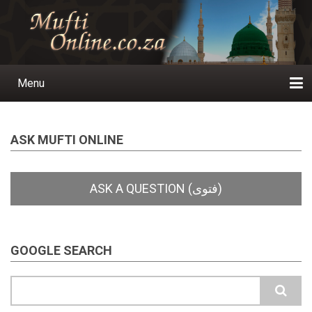
Skip
to
main
content
Menu
Main
navigation
Home
Ask a Question
Subscribe
Ihyaauddeen.co.za
Ihyaaussunnah.com
Al-Islaam.co.za
About us
Publications
ASK MUFTI ONLINE
GOOGLE SEARCH
Search