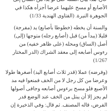
الأصابع أو مسح عليهما عرضا أجزأه هكذا في
الجوهرة النيرة. (الفتاوى الهندية 1/33)
والسنة أن يخطه (خطوطا بأصابع) يد (مفرجة)
قليلا (يبدأ من) قبل (أصابع رجله) متوجها (إلى)
أصل (الساق) ومحله (على ظاهر خفيه) من
رءوس أصابعه إلى معقد الشراك (الدر المختار
1/267)
(وفرضه) عملا (قدر ثلاث أصابع اليد) أصغرها طولا
وعرضا من كل رجل لا من الخف فمنعوا فيه مد
الأصبع فلو مسح برءوس أصابعه وجافى أصولها
لم يجز إلا أن يبتل من الخف عند الوضع قدر
الفرض، قاله المصنف. ثم قال: وفي الذخيرة إن