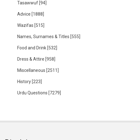
Tasawwuf
[94]
Advice
[1888]
Wazifas
[515]
Names, Surnames & Titles
[555]
Food and Drink
[532]
Dress & Attire
[958]
Miscellaneous
[2511]
History
[223]
Urdu Questions
[7279]