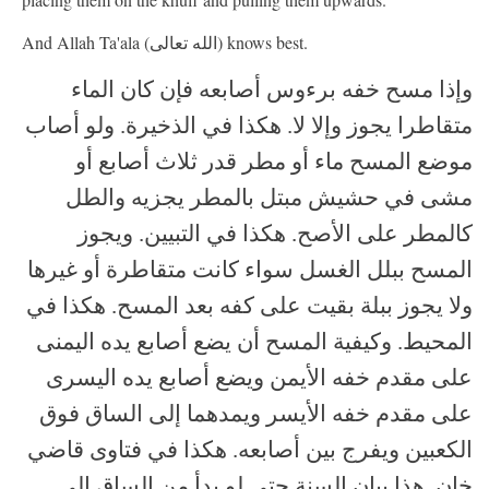
And Allah Ta'ala (الله تعالى) knows best.
وإذا مسح خفه برءوس أصابعه فإن كان الماء
متقاطرا يجوز وإلا لا. هكذا في الذخيرة. ولو أصاب
موضع المسح ماء أو مطر قدر ثلاث أصابع أو
مشى في حشيش مبتل بالمطر يجزيه والطل
كالمطر على الأصح. هكذا في التبيين. ويجوز
المسح ببلل الغسل سواء كانت متقاطرة أو غيرها
ولا يجوز ببلة بقيت على كفه بعد المسح. هكذا في
المحيط. وكيفية المسح أن يضع أصابع يده اليمنى
على مقدم خفه الأيمن ويضع أصابع يده اليسرى
على مقدم خفه الأيسر ويمدهما إلى الساق فوق
الكعبين ويفرج بين أصابعه. هكذا في فتاوى قاضي
خان. هذا بيان السنة حتى لو بدأ من الساق إلى