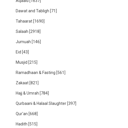
Aqaaid
[1637]
Dawat and Tabligh
[71]
Tahaarat
[1690]
Salaah
[2918]
Jumuah
[146]
Eid
[43]
Musjid
[215]
Ramadhaan & Fasting
[561]
Zakaat
[821]
Hajj & Umrah
[784]
Qurbaani & Halaal Slaughter
[397]
Qur'an
[668]
Hadith
[515]