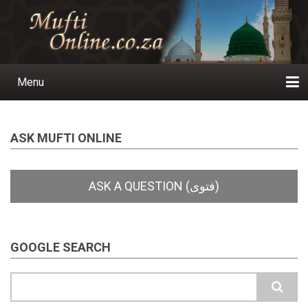
Skip
to
main
content
Menu
Main
navigation
Home
Ask a Question
Subscribe
Ihyaauddeen.co.za
Ihyaaussunnah.com
Al-Islaam.co.za
About us
Publications
ASK MUFTI ONLINE
GOOGLE SEARCH
Search