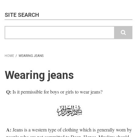
SITE SEARCH
Search
HOME
/
WEARING JEANS
BREADCRUMB
Wearing jeans
Q:
Is it permissible for boys or girls to wear jeans?
A:
Jeans is a western type of clothing which is generally worn by
people who are not committed to Deen. Hence, Muslims should