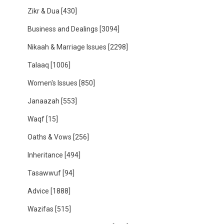
Zikr & Dua
[430]
Business and Dealings
[3094]
Nikaah & Marriage Issues
[2298]
Talaaq
[1006]
Women's Issues
[850]
Janaazah
[553]
Waqf
[15]
Oaths & Vows
[256]
Inheritance
[494]
Tasawwuf
[94]
Advice
[1888]
Wazifas
[515]