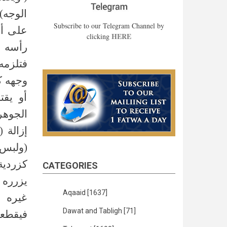
الوجه)
Subscribe to our Telegram Channel by
على أن
HERE
clicking
رأسه ث
فتلزمه
وجهه ك
أو يقت
الجوه)
إزالة 
ولبس 
كزردية 
CATEGORIES
يزرره 
Aqaaid
[1637]
غيره ا
Dawat and Tabligh
[71]
فيقطعه