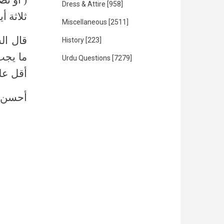
Dress & Attire
[958]
ثلاثة أي)
Miscellaneous
[2511]
قال الش
History
[223]
ما يجب
Urdu Questions
[7279]
أقل عل)
أحسن الفت