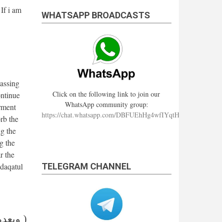
If i am
WHATSAPP BROADCASTS
passing
Click on the following link to join our
ontinue
WhatsApp community group:
arment
https://chat.whatsapp.com/DBFUEhHg4wfIYqtHzYhqJ7
rb the
ng the
g the
r the
adaqatul
TELEGRAM CHANNEL
وبعده )