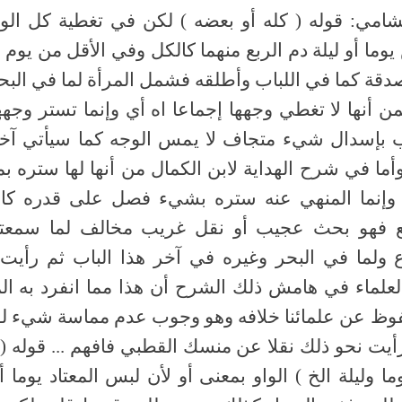
شامي: قوله ( كله أو بعضه ) لكن في تغطية كل الو
وما أو ليلة دم الربع منهما كالكل وفي الأقل من يوم 
صدقة كما في اللباب وأطلقه فشمل المرأة لما في الب
من أنها لا تغطي وجهها إجماعا اه أي وإنما تستر وجه
ب بإسدال شيء متجاف لا يمس الوجه كما سيأتي آخر
وأما في شرح الهداية لابن الكمال من أنها لها ستره ب
وإنما المنهي عنه ستره بشيء فصل على قدره كال
قع فهو بحث عجيب أو نقل غريب مخالف لما سمعت
ع ولما في البحر وغيره في آخر هذا الباب ثم رأيت
علماء في هامش ذلك الشرح أن هذا مما انفرد به ال
وظ عن علمائنا خلافه وهو وجوب عدم مماسة شيء لو
رأيت نحو ذلك نقلا عن منسك القطبي فافهم ... قوله ( 
ما وليلة الخ ) الواو بمعنى أو لأن لبس المعتاد يوما أو