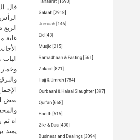
Tahaarat
[1690]
قال ال
Salaah
[2918]
الرأس ي
Jumuah
[146]
الربع 
Eid
[43]
غاية م
Musjid
[215]
الأجان
Ramadhaan & Fasting
[561]
الباب 
وخمار 
Zakaat
[821]
والبر
Hajj & Umrah
[784]
الإجما
Qurbaani & Halaal Slaughter
[397]
بعض ال
Qur'an
[668]
والمحف
Hadith
[515]
اه ثم 
Zikr & Dua
[430]
يمتد يو
Business and Dealings
[3094]