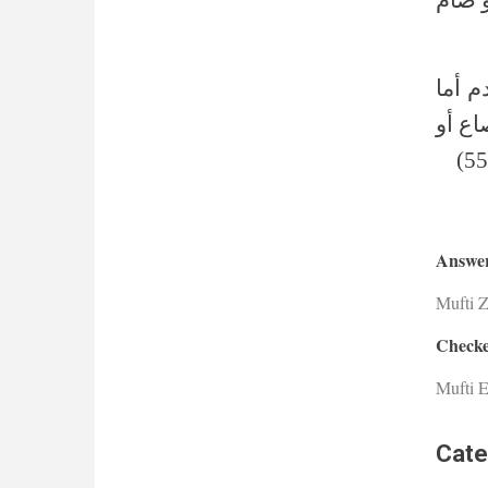
م أما
ع أو
Answer
Mufti 
Checke
Mufti E
Cate