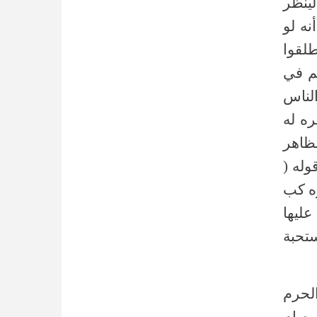
ينظر
نه لو
لقوا
م في
لناس
ره له
لظاهر
 قوله
ره كب
ليها
ستحبة
( حرم
( صام