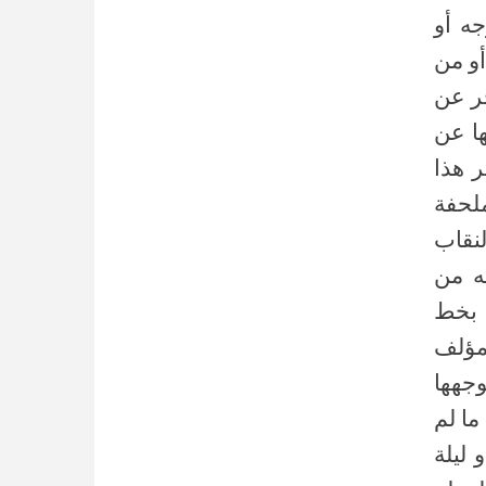
جه أو
أو من
حر عن
ها عن
 هذا
ملحفة
نقاب
ه من
 بخط
مؤلف
جهها
ما لم
 ليلة