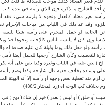
لدم فغير المعتاد كذلك موجب للصدقة ط قلت لكن ل
 أخذ الشارح ما ذكره فإن الذي رأيته في عدة كتب أ
سه بغير معتاد كالعدل ونحوه لا يلزمه شيء فقد أط
لزوم وقد عد ذلك في اللباب من مباحات الإحرام نع
عن الخانية لو حمل المحرم على رأسه شيئا يلبسه ا
بسا وإن كان لا يلبسه الناس كالإجانة ونحوها فلا ويك
رأسه ولو فعل ذلك يوما وليلة كان عليه صدقة اه وا
لإشارة للتعصيب وكأن الشارح أرجعها للحمل أيضا تأمل
 الخ ) نص عليه في اللباب وغيره وكذا نص على أنه يك
لى وسادة بخلاف خديه قال شارحه وكذا وضع رأسه ع
ن لزم منه تغطية بعض وجهه أو رأسه إلا أنه الهيئة الم
وم بخلاف كب الوجه اه (رد المحتار 488/2
 أو حلق ) أو لبس ( بعذر ) خير إن شاء ( ذبح ) في ال
ق بثلاثة أصوع طعام على ستة مساكين ) أين شاء ( أو 