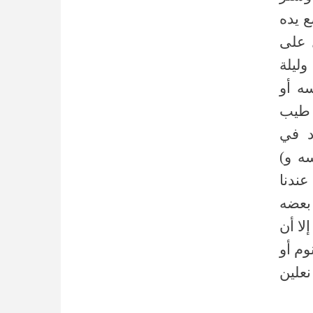
ع يده
 على
وليلة
ه أو
ه طيب
د في
سه و
عندنا
(عضه
لا أن
وم أو
علين