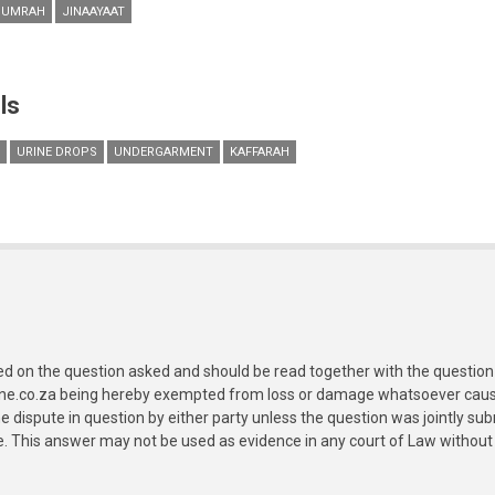
 UMRAH
JINAAYAAT
ls
URINE DROPS
UNDERGARMENT
KAFFARAH
ed on the question asked and should be read together with the question 
ine.co.za being hereby exempted from loss or damage whatsoever caused
e dispute in question by either party unless the question was jointly 
e. This answer may not be used as evidence in any court of Law without 