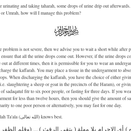
 urinating and taking taharah, some drops of urine drip out afterwards. 
 or Umrah, how will I manage this problem?
e problem is not severe, then we advise you to wait a short while after 
o ensure that all the urine drops come out. However, if the urine drops c
 out at different times, then it is permissible for you to wear an underg
charge the kaffarah. You may place a tissue in the undergarment to abso
rops. When discharging the kaffarah, you have the choice of either givi
.e. slaughtering a sheep or goat in the precincts of the Haram), or givin
f sadaqatul fitr to six poor people, or fasting for three days. If you wea
rment for less than twelve hours, then you should give the amount of s
charity to one poor person or alternatively, you may fast for one day.
And Allah Ta'ala (الله تعالى) knows best.
 أي الإحرام بلا مهلة ( يتقي الرفث ) ... (وقلم الظفر و