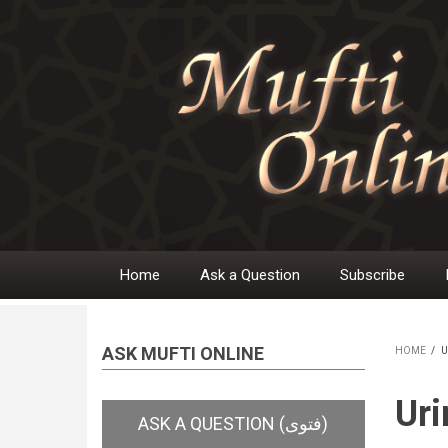
Skip
to
main
content
Home
Ask a Question
Subscribe
Main
navigation
ASK MUFTI ONLINE
HOME
/
U
BR
Uri