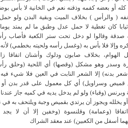
 كله أو بعضه كفمه وذقنه نعم في الخانية لا بأس بوض
فه ( والرأس ) بخلاف الميت وبقية البدن ولو حمل
يابا كان تغطية لا حمل عدل وطبق ما لم يمتد يوما 
 صدقة وقالوا لو دخل تحت ستر الكعبة فأصاب رأس
ره وإلا فلا بأس به (وغسل رأسه ولحيته بخطمي) لأن
ل الهوام، بخلاف صابون ودلوك وأشنان اتفاقا زا
رة وسدر وهو مشكل (وقصها) أي اللحية (وحلق رأ
(شعر بدنه) إلا الشعر النابت في العين فلا شيء فيه 
قميص وسراويل) أي كل معمول على قدر بدن أو ب
وبرنس (وقباء) ولو لم يدخل يديه في كميه جاز عندنا إ
أو يخلله ويجوز أن يرتدي بقميص وجبة ويلتحف به في ن
تفاقا (وعمامة) وقلنسوة (وخفين إلا أن لا يجد ن
ما أسفل من الكعبين) عند معقد الشراك