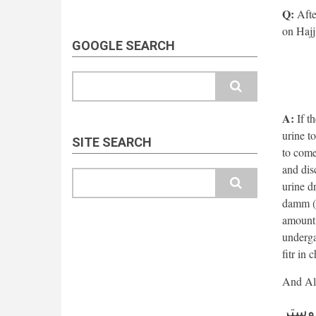
Q:
After
on Hajj
GOOGLE SEARCH
Search
A:
If th
urine t
SITE SEARCH
to come
and dis
Search
urine d
damm (i
amount o
underga
fitr in 
( ستر