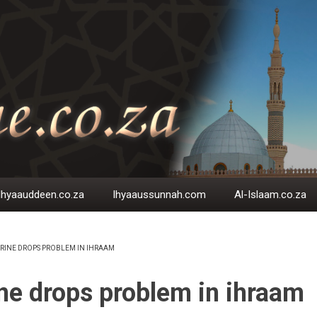
Ihyaauddeen.co.za
Ihyaaussunnah.com
Al-Islaam.co.za
RINE DROPS PROBLEM IN IHRAAM
EADCRUMB
ne drops problem in ihraam