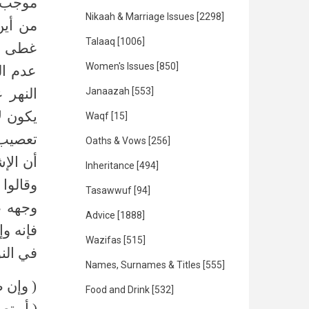
موجب ل
Nikaah & Marriage Issues
[2298]
من أين
Talaaq
[1006]
غطى رأ
Women's Issues
[850]
عدم ال
Janaazah
[553]
النهر 
يكون لا
Waqf
[15]
تعصيب 
Oaths & Vows
[256]
أن ا (
Inheritance
[494]
وقالوا
Tasawwuf
[94]
وجهه ع
Advice
[1888]
فإنه وإ
Wazifas
[515]
في الن)
Names, Surnames & Titles
[555]
وإن طيب
Food and Drink
[532]
أو تصد