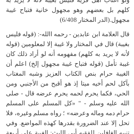
كلهم بل بعضهم وهو مجهول خانية فتباح غيبة
مجهول.(الدر المختار 6/408)
قال العلامة ابن عابدين - رحمه االله-: (قوله فليس
بغيبة) قال في المختار ولا غيبة إلا لمعلومين (قوله
لأنه لا يريد به كلهم) مفهومه أنه لو أراد ذلك كان
غيبة تأمل (قوله فتباح غيبة مجهول إلخ) اعلم أن
الغيبة حرام بنص الكتاب العزيز وشبه المغتاب
بآكل لحم أخيه ميتا إذ هو أقبح من الأجنبي ومن
الحي، فكما يحرم لحمه يحرم عرضه قال - صلى
الله عليه وسلم - " «كل المسلم على المسلم
حرام دمه وماله وعرضه» ؛ رواه مسلم وغيره، فلا
تحل إلا عند الضرورة بقدرها كهذه المواضع. وفي
تنبيه الغافلين للفقيه أبي الليث: الغيبة على أربعة