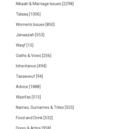
Nikaah & Marriage Issues
[2298]
Talaaq
[1006]
Women's Issues
[850]
Janaazah
[553]
Waqf
[15]
Oaths & Vows
[256]
Inheritance
[494]
Tasawwuf
[94]
Advice
[1888]
Wazifas
[515]
Names, Surnames & Titles
[555]
Food and Drink
[532]
Dress & Attire
[958]