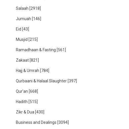
Salaah
[2918]
Jumuah
[146]
Eid
[43]
Musjid
[215]
Ramadhaan & Fasting
[561]
Zakaat
[821]
Hajj & Umrah
[784]
Qurbaani & Halaal Slaughter
[397]
Qur'an
[668]
Hadith
[515]
Zikr & Dua
[430]
Business and Dealings
[3094]