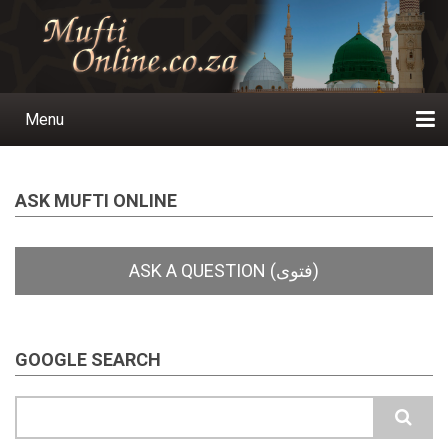
Skip
to
main
content
Menu
Main
navigation
Home
Ask a Question
Subscribe
Ihyaauddeen.co.za
Ihyaaussunnah.com
Al-Islaam.co.za
About us
Publications
ASK MUFTI ONLINE
GOOGLE SEARCH
Search