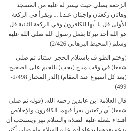
الزحمة يصلي حيث تيسر له عليه من المسجد
وهاتان ركعتان واجبتان عندنا ... ويقرأ في الركعة
الأولى قل يا أيها الكافرون وفي الركعة الثانية قل
هو الله أحد تبركا بفعل رسول الله صلى الله عليه
وسلم (المحيط البرهاني 2/426)
(وختم الطواف باستلام الحجر استنانا ثم صلى
شفعا) في وقت مباح (يجب) بالجيم على الصحيح
(بعد كل أسبوع عند المقام) (الدر المختار 2/498-
499)
قال العلامة ابن عابدين رحمه الله: (قوله ثم صلى
شفعا) أي ركعتين يقرأ فيهما الكافرون والإخلاص
اقتداء بفعله عليه الصلاة والسلام نهر ويستحب أن
يدعو بعدهما بدعاء آدم عليه السلام ولو صلى أكثر