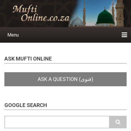
Skip
to
main
content
Menu
Main
navigation
Home
Ask a Question
Subscribe
Ihyaauddeen.co.za
Ihyaaussunnah.com
Al-Islaam.co.za
About us
Publications
ASK MUFTI ONLINE
GOOGLE SEARCH
Search