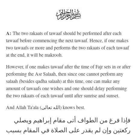
A:
The two rakaats of tawaaf should be performed after each
tawaaf before commencing the next tawaaf. Hence, if one makes
two tawaafs or more and performs the two rakaats of each tawaaf
at the end, it will be makrooh.
However, if one makes tawaaf after the time of Fajr sets in or after
performing the Asr Salaah, then since one cannot perform any
salaah (besides qadha salaah) at this time, one can make any
amount of tawaafs one wishes and one should delay performing
the two rakaats of each tawaaf until after sunrise and sunset.
And Allah Ta'ala (الله تعالى) knows best.
فإذا فرغ من الطواف أتى مقام إبراهيم ويصلي
ركعتين وإن لم يقدر على الصلاة في المقام بسبب