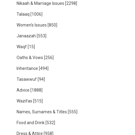
Nikaah & Marriage Issues
[2298]
Talaaq
[1006]
Women's Issues
[850]
Janaazah
[553]
Waqf
[15]
Oaths & Vows
[256]
Inheritance
[494]
Tasawwuf
[94]
Advice
[1888]
Wazifas
[515]
Names, Surnames & Titles
[555]
Food and Drink
[532]
Dress & Attire
[958]