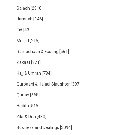
Salaah
[2918]
Jumuah
[146]
Eid
[43]
Musjid
[215]
Ramadhaan & Fasting
[561]
Zakaat
[821]
Hajj & Umrah
[784]
Qurbaani & Halaal Slaughter
[397]
Qur'an
[668]
Hadith
[515]
Zikr & Dua
[430]
Business and Dealings
[3094]