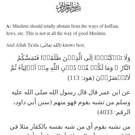
A:
Muslims should totally abstain from the ways of kuffaar,
Jews, etc. This is not at all the way of good Muslims.
And Allah Ta'ala (الله تعالى) knows best.
وَلَا تَرۡکَنُوۡۤا اِلَی الَّذِیۡنَ ظَلَمُوۡا فَتَمَسَّکُمُ
النَّارُ ۙ وَمَا لَکُمۡ مِّنۡ دُوۡنِ اللّٰهِ مِنۡ اَوۡلِیَآءَ ثُمَّ
لَاتُنۡصَرُوۡنَ (هود: 113)
عن ابن عمر قال قال رسول الله صلى الله عليه
وسلم من تشبه بقوم فهو منهم (سنن أبي داود،
الرقم: 4033)
من تشبه بقوم أي من شبه نفسه بالكفار مثلا في