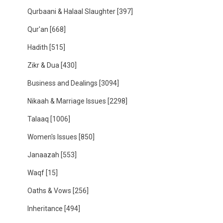
Qurbaani & Halaal Slaughter
[397]
Qur'an
[668]
Hadith
[515]
Zikr & Dua
[430]
Business and Dealings
[3094]
Nikaah & Marriage Issues
[2298]
Talaaq
[1006]
Women's Issues
[850]
Janaazah
[553]
Waqf
[15]
Oaths & Vows
[256]
Inheritance
[494]