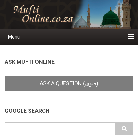
Skip
to
main
content
Menu
Main
navigation
Home
Ask a Question
Subscribe
Ihyaauddeen.co.za
Ihyaaussunnah.com
Al-Islaam.co.za
About us
Publications
ASK MUFTI ONLINE
GOOGLE SEARCH
Search