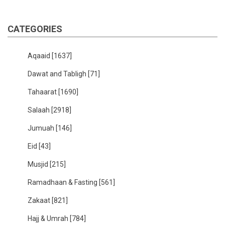
CATEGORIES
Aqaaid
[1637]
Dawat and Tabligh
[71]
Tahaarat
[1690]
Salaah
[2918]
Jumuah
[146]
Eid
[43]
Musjid
[215]
Ramadhaan & Fasting
[561]
Zakaat
[821]
Hajj & Umrah
[784]