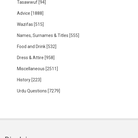
Tasawwuf
[94]
Advice
[1888]
Wazifas
[515]
Names, Surnames & Titles
[555]
Food and Drink
[532]
Dress & Attire
[958]
Miscellaneous
[2511]
History
[223]
Urdu Questions
[7279]