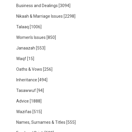
Business and Dealings
[3094]
Nikaah & Marriage Issues
[2298]
Talaaq
[1006]
Women's Issues
[850]
Janaazah
[553]
Waqf
[15]
Oaths & Vows
[256]
Inheritance
[494]
Tasawwuf
[94]
Advice
[1888]
Wazifas
[515]
Names, Surnames & Titles
[555]