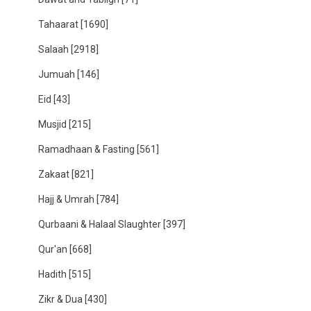
Tahaarat
[1690]
Salaah
[2918]
Jumuah
[146]
Eid
[43]
Musjid
[215]
Ramadhaan & Fasting
[561]
Zakaat
[821]
Hajj & Umrah
[784]
Qurbaani & Halaal Slaughter
[397]
Qur'an
[668]
Hadith
[515]
Zikr & Dua
[430]