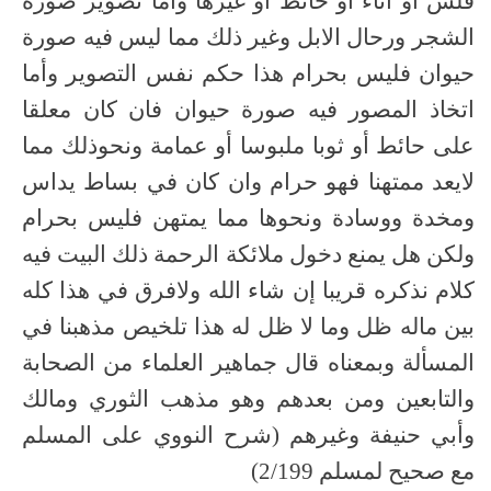
فلس أو اناء أو حائط أو غيرها وأما تصوير صورة
الشجر ورحال الابل وغير ذلك مما ليس فيه صورة
حيوان فليس بحرام هذا حكم نفس التصوير وأما
اتخاذ المصور فيه صورة حيوان فان كان معلقا
على حائط أو ثوبا ملبوسا أو عمامة ونحوذلك مما
لايعد ممتهنا فهو حرام وان كان في بساط يداس
ومخدة ووسادة ونحوها مما يمتهن فليس بحرام
ولكن هل يمنع دخول ملائكة الرحمة ذلك البيت فيه
كلام نذكره قريبا إن شاء الله ولافرق في هذا كله
بين ماله ظل وما لا ظل له هذا تلخيص مذهبنا في
المسألة وبمعناه قال جماهير العلماء من الصحابة
والتابعين ومن بعدهم وهو مذهب الثوري ومالك
وأبي حنيفة وغيرهم (شرح النووي على المسلم
مع صحيح لمسلم 2/199)