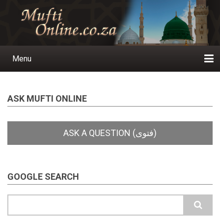
Skip
to
main
content
Menu
Main
navigation
Home
Ask a Question
Subscribe
Ihyaauddeen.co.za
Ihyaaussunnah.com
Al-Islaam.co.za
About us
Publications
ASK MUFTI ONLINE
GOOGLE SEARCH
Search