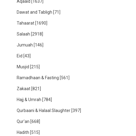
Aqaaid
[1637]
Dawat and Tabligh
[71]
Tahaarat
[1690]
Salaah
[2918]
Jumuah
[146]
Eid
[43]
Musjid
[215]
Ramadhaan & Fasting
[561]
Zakaat
[821]
Hajj & Umrah
[784]
Qurbaani & Halaal Slaughter
[397]
Qur'an
[668]
Hadith
[515]