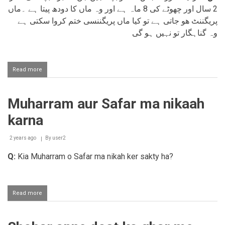
2 سال اور چھوٹے کی 8 ماہ ہے اور وہ ماں کا دودھ پیتا ہے ۔ماں
پریگننٹ ھو جاتی ہے تو کیا ماں پریگننسی ختم کروا سکتی ہے
وہ گناہگار تو نہیں ہو گی
Read more
about
Pregnancy
ko
khatam
Muharram aur Safar ma nikaah
karna
karna
2 years ago
By
user2
Q:
Kia Muharram o Safar ma nikah ker sakty ha?
Read more
about
Muharram
aur
Safar