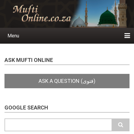
Skip
to
main
content
Menu
Main
navigation
Home
Ask a Question
Subscribe
Ihyaauddeen.co.za
Ihyaaussunnah.com
Al-Islaam.co.za
About us
Publications
ASK MUFTI ONLINE
GOOGLE SEARCH
Search