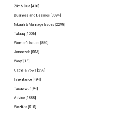
Zikr & Dua
[430]
Business and Dealings
[3094]
Nikaah & Marriage Issues
[2298]
Talaaq
[1006]
Women's Issues
[850]
Janaazah
[553]
Waqf
[15]
Oaths & Vows
[256]
Inheritance
[494]
Tasawwuf
[94]
Advice
[1888]
Wazifas
[515]