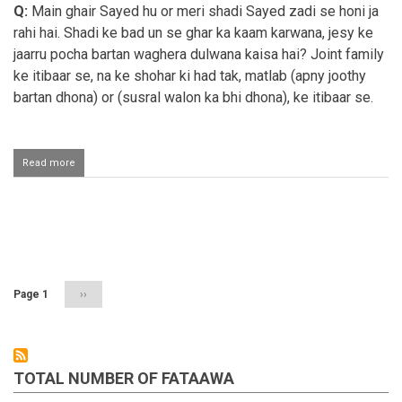
Q:
Main ghair Sayed hu or meri shadi Sayed zadi se honi ja
us
ki
rahi hai. Shadi ke bad un se ghar ka kaam karwana, jesy ke
khidmat
jaarru pocha bartan waghera dulwana kaisa hai? Joint family
karni
chahiye
ke itibaar se, na ke shohar ki had tak, matlab (apny joothy
bartan dhona) or (susral walon ka bhi dhona), ke itibaar se.
Read more
about
Sayed
larki
se
ghar
Pagination
ka
kaam
karwana
shaadi
Page 1
Next
››
ke
page
bad
TOTAL NUMBER OF FATAAWA