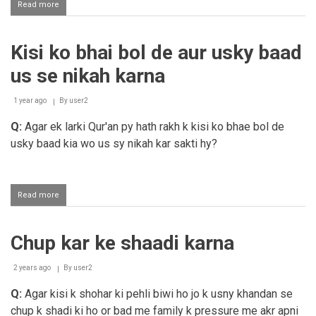
Read more
about
Abortion
Kisi ko bhai bol de aur usky baad
us se nikah karna
1 year ago
By
user2
Q:
Agar ek larki Qur'an py hath rakh k kisi ko bhae bol de
usky baad kia wo us sy nikah kar sakti hy?
Read more
about
Kisi
ko
bhai
Chup kar ke shaadi karna
bol
de
aur
2 years ago
By
user2
usky
baad
Q:
Agar kisi k shohar ki pehli biwi ho jo k usny khandan se
us
chup k shadi ki ho or bad me family k pressure me akr apni
se