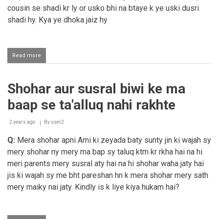
cousin se shadi kr ly or usko bhi na btaye k ye uski dusri
nikah
karna
shadi hy. Kya ye dhoka jaiz hy
Read more
about
Chup
kar
ke
Shohar aur susral biwi ke ma
shaadi
karna
baap se ta'alluq nahi rakhte
2 years ago
By
user2
Q:
Mera shohar apni Ami ki zeyada baty sunty jin ki wajah sy
mery shohar ny mery ma bap sy taluq ktm kr rkha hai na hi
meri parents mery susral aty hai na hi shohar waha jaty hai
jis ki wajah sy me bht pareshan hn k mera shohar mery sath
mery maiky nai jaty. Kindly is k liye kiya hukam hai?