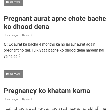
Read more
about
Shohar
aur
susral
Pregnant aurat apne chote bache
biwi
ke
ko dhood dena
ma
baap
se
2 years ago
By
user2
ta'alluq
Q:
Ek aurat ka bacha 4 months ka ho jai aur aurat again
nahi
rakhte
pregnant ho gai. Tu kiyaaa bache ko dhood dena haraam hai
ya halaal?
Read more
about
Pregnant
aurat
apne
Pregnancy ko khatam karna
chote
bache
ko
2 years ago
By
user2
dhood
dena
س:
اگر ایک عورت جس کے دو بچے ہیں جن کے بڑے بچے کی عمر