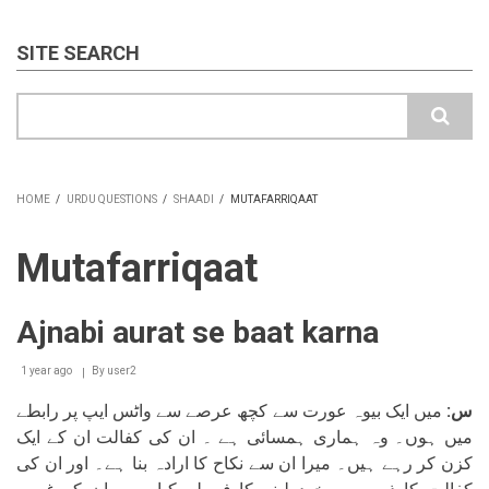
SITE SEARCH
Search
HOME
/
URDU QUESTIONS
/
SHAADI
/
MUTAFARRIQAAT
BREADCRUMB
Mutafarriqaat
Ajnabi aurat se baat karna
1 year ago
By
user2
س:
میں ایک بیوہ عورت سے کچھ عرصے سے واٹس ایپ پر رابطے
میں ہوں۔ وہ ہماری ہمسائی ہے ۔ ان کی کفالت ان کے ایک
کزن کر رہے ہیں۔ میرا ان سے نکاح کا ارادہ بنا ہے۔ اور ان کی