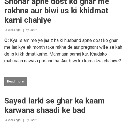
Shohar apne dost ko ghar me
ma
nikaah
rakhne aur biwi us ki khidmat
karna
karni chahiye
3 years ago
By
user2
Q:
Kya Islam me ye jaaiz ha ki husband apne dost ko ghar
me laa kye ek month take rakhe de aur pregnant wife se kah
de is ki khidmat karho. Mahmaan samaj kar, Khudako
mahmaan nawazi pasand ha. Aur biwi ko karna kya chahiye?
Read more
about
Shohar
apne
dost
Sayed larki se ghar ka kaam
ko
ghar
karwana shaadi ke bad
me
rakhne
aur
4 years ago
By
user2
biwi