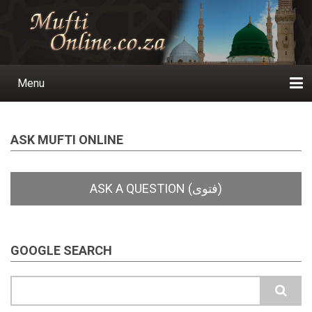
Skip
to
main
content
Menu
Main
navigation
Home
Ask a Question
Subscribe
Ihyaauddeen.co.za
Ihyaaussunnah.com
Al-Islaam.co.za
About us
Publications
ASK MUFTI ONLINE
GOOGLE SEARCH
Search