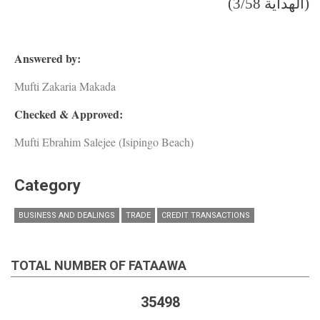
(الهداية 3/58)
Answered by:
Mufti Zakaria Makada
Checked & Approved:
Mufti Ebrahim Salejee (Isipingo Beach)
Category
BUSINESS AND DEALINGS
TRADE
CREDIT TRANSACTIONS
TOTAL NUMBER OF FATAAWA
35498