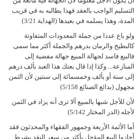
أن يكون الأجل معلوما لأن الجهالة فيه مانعة من
التسليم الواجب بالعقد فهذا يطالبه به في قريب
المدة، وهذا يسلمه في بعيدها (الهداية 3/21)
ولو باع عددا من جملة المعدودات المتفاوتة
كالبطيخ والرمان بدرهم والجملة أكثر مما سمى
فالبيع فاسد لجهالة المبيع جهالة مفضية إلى
المنازعة... وكذا إذا قال بعتك هذا العبد بألف درهم
إلى سنة أو بألف وخمسمائة إلى سنتين لأن الثمن
مجهول (بدائع الصنائع 5/158)
لأن للأجل شبها بالمبيع ألا ترى أنه يزاد في الثمن
لأجله (الدر المختار 5/142)
أما الأئمة الأربعة وجمهور الفقهاء والمحدثون فقد
أجازوا البيع المؤجل بأكثر من سعر النقد بشرط