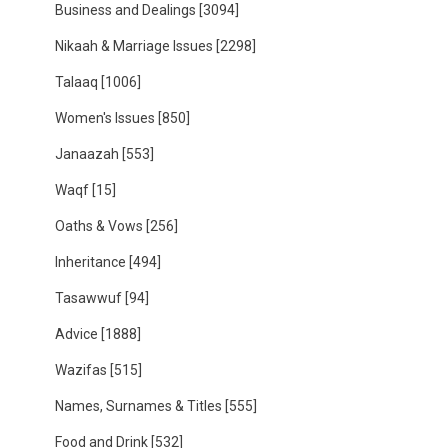
Business and Dealings
[3094]
Nikaah & Marriage Issues
[2298]
Talaaq
[1006]
Women's Issues
[850]
Janaazah
[553]
Waqf
[15]
Oaths & Vows
[256]
Inheritance
[494]
Tasawwuf
[94]
Advice
[1888]
Wazifas
[515]
Names, Surnames & Titles
[555]
Food and Drink
[532]