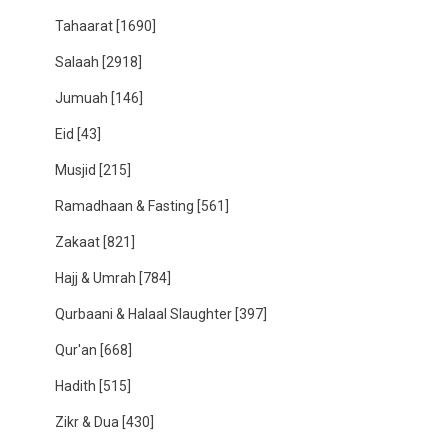
Tahaarat
[1690]
Salaah
[2918]
Jumuah
[146]
Eid
[43]
Musjid
[215]
Ramadhaan & Fasting
[561]
Zakaat
[821]
Hajj & Umrah
[784]
Qurbaani & Halaal Slaughter
[397]
Qur'an
[668]
Hadith
[515]
Zikr & Dua
[430]